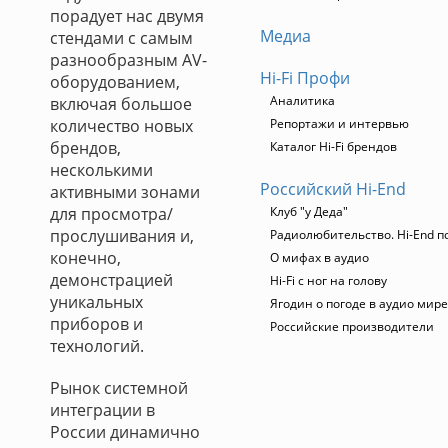
порадует нас двумя
Медиа
стендами с самым
разнообразным AV-
Hi-Fi Профи
оборудованием,
Аналитика
включая большое
количество новых
Репортажи и интервью
брендов,
Каталог Hi-Fi брендов
несколькими
Российский Hi-End
активными зонами
для просмотра/
Клуб "у Деда"
прослушивания и,
Радиолюбительство. Hi-End п
конечно,
О мифах в аудио
демонстрацией
Hi-Fi с ног на голову
уникальных
Ягодин о погоде в аудио мире
приборов и
Российские производители
технологий.
Рынок системной
интеграции в
России динамично