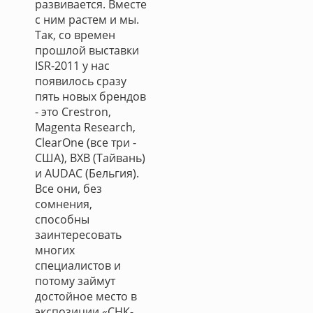
развивается. Вместе
с ним растем и мы.
Так, со времен
прошлой выставки
ISR-2011 у нас
появилось сразу
пять новых брендов
- это Crestron,
Magenta Research,
ClearOne (все три -
США), BXB (Тайвань)
и AUDAC (Бельгия).
Все они, без
сомнения,
способны
заинтересовать
многих
специалистов и
потому займут
достойное место в
экспозиции «СНК-