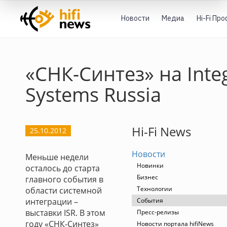
Новости
Медиа
Hi-Fi Пр
«СНК-Синтез» на Inte
Systems Russia
Hi-Fi News
25.10.2012
Новости
Меньше недели
Новинки
осталось до старта
Бизнес
главного события в
Технологии
области системной
интеграции –
События
выставки ISR. В этом
Пресс-релизы
году «СНК-Синтез»
Новости портала hifiNews