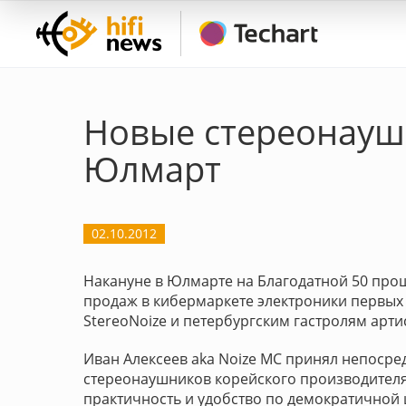
Новые стереонаушн
Юлмарт
02.10.2012
Накануне в Юлмарте на Благодатной 50 прош
продаж в кибермаркете электроники первых 
StereoNoize и петербургским гастролям арти
Иван Алексеев aka Noize MC принял непосре
стереонаушников корейского производителя
практичность и удобство по демократичной 