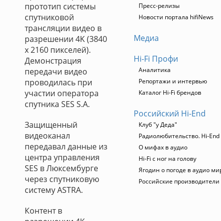
прототип системы
Пресс-релизы
спутниковой
Новости портала hifiNews
трансляции видео в
Медиа
разрешении 4K (3840
x 2160 пикселей).
Hi-Fi Профи
Демонстрация
Аналитика
передачи видео
проводилась при
Репортажи и интервью
участии оператора
Каталог Hi-Fi брендов
спутника SES S.A.
Российский Hi-End
Защищенный
Клуб "у Деда"
видеоканал
Радиолюбительство. Hi-End 
передавал данные из
О мифах в аудио
центра управления
Hi-Fi с ног на голову
SES в Люксембурге
Ягодин о погоде в аудио ми
через спутниковую
Российские производители
систему ASTRA.
Контент в