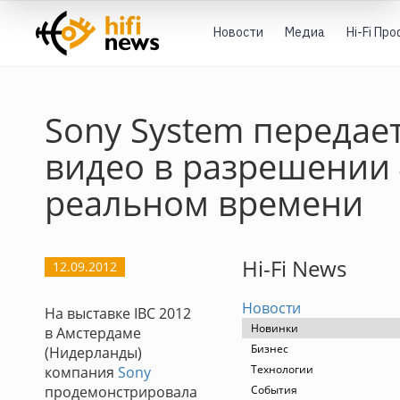
Новости
Медиа
Hi-Fi Пр
Sony System передае
видео в разрешении 
реальном времени
Hi-Fi News
12.09.2012
Новости
На выставке IBC 2012
Новинки
в Амстердаме
Бизнес
(Нидерланды)
Технологии
компания
Sony
продемонстрировала
События