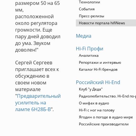
Технологии
размером 50 на 65
мм,
События
расположенной
Пресс-релизы
около регулятора
Новости портала hifiNews
громкости. Еще
Медиа
пару дней доводил
до ума. Звуком
Hi-Fi Профи
доволен!"
Аналитика
Сергей Сергеев
Репортажи и интервью
приглашает всех к
Каталог Hi-Fi брендов
обсуждению в
Российский Hi-End
своем новом
материале
Клуб "у Деда"
"
Предварительный
Радиолюбительство. Hi-End по-
усилитель на
О мифах в аудио
лампе 6Н28Б-В
".
Hi-Fi с ног на голову
Ягодин о погоде в аудио мире
Российские производители