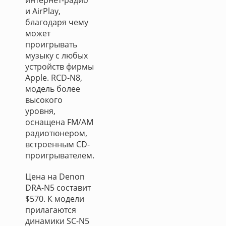
интернет-радио
и AirPlay,
благодаря чему
может
проигрывать
музыку с любых
устройств фирмы
Apple. RCD-N8,
модель более
высокого
уровня,
оснащена FM/AM
радиотюнером,
встроенным CD-
проигрывателем.
Цена на Denon
DRA-N5 составит
$570. К модели
прилагаются
динамики SC-N5