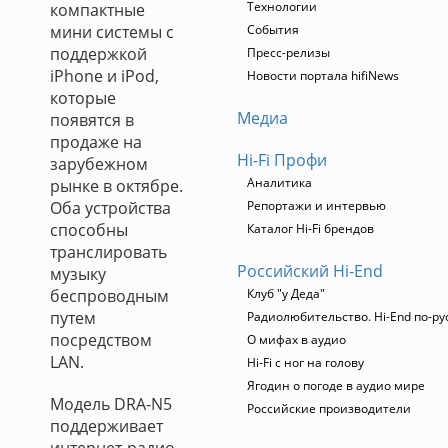
Технологии
компактные
мини системы с
События
поддержкой
Пресс-релизы
iPhone и iPod,
Новости портала hifiNews
которые
Медиа
появятся в
продаже на
Hi-Fi Профи
зарубежном
Аналитика
рынке в октябре.
Оба устройства
Репортажи и интервью
способны
Каталог Hi-Fi брендов
транслировать
Российский Hi-End
музыку
беспроводным
Клуб "у Деда"
путем
Радиолюбительство. Hi-End по-ру
посредством
О мифах в аудио
LAN.
Hi-Fi с ног на голову
Ягодин о погоде в аудио мире
Модель DRA-N5
Российские производители
поддерживает