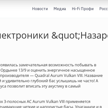
Новости
Медиа
Hi-Fi Профи
Росс
электроники &quot;Наза
появилась замечательная возможность побывать в
 Ордынке 13/9 и оценить энергичное насыщенное
производителя — Quadral Aurum Vulkan VIII. Название
й и удивительно глубокий бас услышишь не часто! А
уса позволит вписать эту акустику в самый
х 3-полосных АС Aurum Vulkan VIII применяется
ечивающие четкие и напористые басы. Ураганное и в