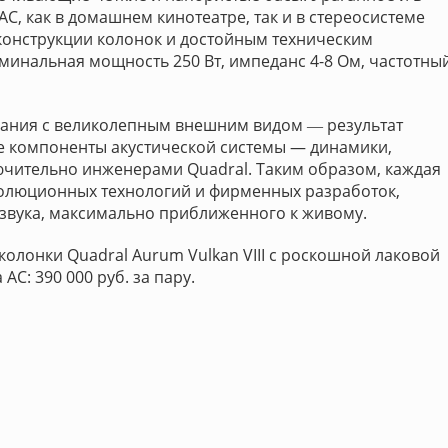
С, как в домашнем кинотеатре, так и в стереосистеме
онструкции колонок и достойным техническим
оминальная мощность 250 Вт, импеданс 4-8 Ом, частотны
чания с великолепным внешним видом ― результат
е компоненты акустической системы — динамики,
ючительно инженерами Quadral. Таким образом, каждая
олюционных технологий и фирменных разработок,
 звука, максимально приближенного к живому.
олонки Quadral Aurum Vulkan VIII с роскошной лаковой
АС: 390 000 руб. за пару.