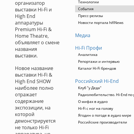
Технологии
организатор
выставки Hi-Fi и
События
High End
Пресс-релизы
аппаратуры
Новости портала hifiNews
Premium Hi-Fi &
Медиа
Home Theatre,
объявляет о смене
Hi-Fi Профи
названия
Аналитика
выставки.
Репортажи и интервью
Новое название
Каталог Hi-Fi брендов
выставки Hi-Fi &
Российский Hi-End
High End SHOW
наиболее полно
Клуб "у Деда"
отражает
Радиолюбительство. Hi-End по-
содержание
О мифах в аудио
экспозиции, на
Hi-Fi с ног на голову
которой
Ягодин о погоде в аудио мире
демонстрируется
Российские производители
не только Hi-Fi