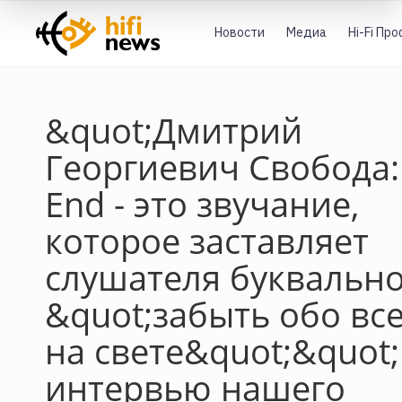
Новости
Медиа
Hi-Fi Пр
&quot;Дмитрий
Георгиевич Свобода: 
End - это звучание,
которое заставляет
слушателя буквальн
&quot;забыть обо вс
на свете&quot;&quot;
интервью нашего