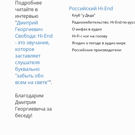
Подробнее
Российский Hi-End
читайте в
интервью
Клуб "у Деда"
"
Дмитрий
Радиолюбительство. Hi-End по-рус
Георгиевич
О мифах в аудио
Свобода: Hi-End
Hi-Fi с ног на голову
- это звучание,
Ягодин о погоде в аудио мире
которое
Российские производители
заставляет
слушателя
буквально
"забыть обо
всем на свете"
".
Благодарим
Дмитрия
Георгиевича за
беседу!